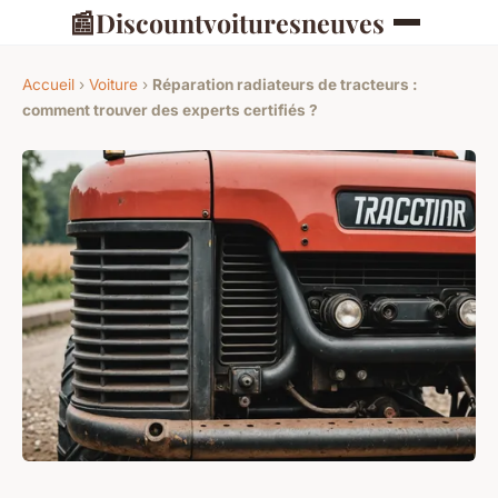
📰
Discountvoituresneuves
Accueil
›
Voiture
›
Réparation radiateurs de tracteurs :
comment trouver des experts certifiés ?