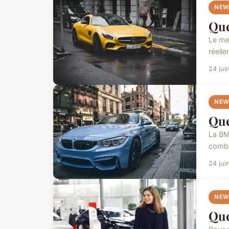
NEW
Que
Le me
réelle
24 jui
NEW
Que
La BM
combi
24 jui
NEW
Que