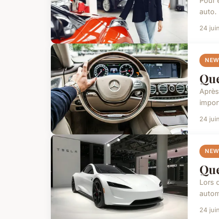
Pour 
auto. 
24 jui
NEW
Que
Après 
import
24 jui
NEW
Que
Lors d
autom
24 jui