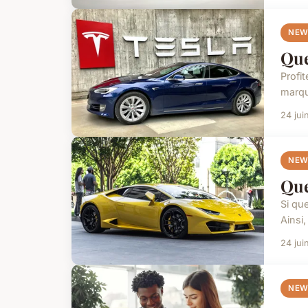
NEW
Que
Profi
marque
24 jui
NEW
Que
Si qu
Ainsi
24 jui
NEW