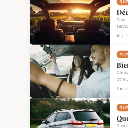
NEW
Déc
Dans 
servic
10 jui
NEW
Bie
Chois
condu
5 nov
NEW
Que
Décou