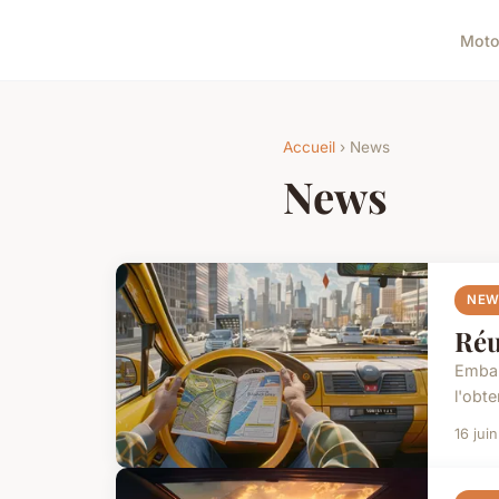
Mot
Accueil
› News
News
NEW
Réu
Embar
l'obte
16 jui