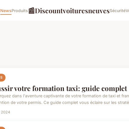
📰
Discountvoituresneuves
o
News
Produits
Sécurité
V
S
ssir votre formation taxi: guide complet
quez dans l'aventure captivante de votre formation de taxi et fr
ntion de votre permis. Ce guide complet vous éclaire sur les stratég
n 2024