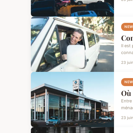
NEW
Com
Il es
connai
23 jui
NEW
Où 
Entre 
ménag
23 jui