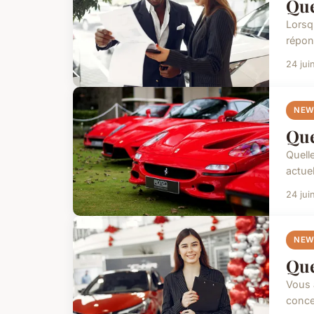
Que
Lorsq
répond
24 jui
NEW
Que
Quell
actuel
24 jui
NEW
Que
Vous 
conces