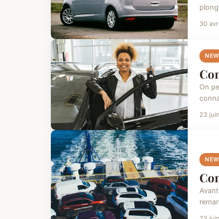
plong
30 avr
NEW
Com
On pe
connai
23 jui
NEW
Com
Avant 
remar
23 jui