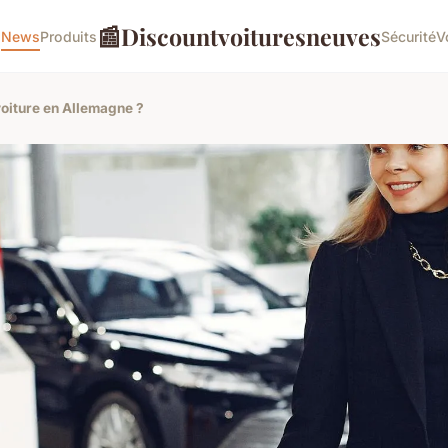
📰
Discountvoituresneuves
o
News
Produits
Sécurité
V
oiture en Allemagne ?