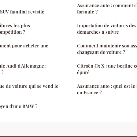
Assurance auto : comment c
SUV familial revisité
formule ?
itures les plus
Importation de voitures des 
ompétition ?
démarches à suivre
oment pour acheter une
Comment maintenir son ass
changeant de voiture ?
le Audi d'Allemagne :
Citroën C5 X : une berline c
 ?
épuré
ue de voiture qui se vend le
Assurance auto : quel est le
en France ?
moyen d'une BMW ?