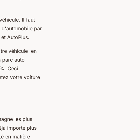
éhicule. Il faut
r d'automobile par
 et AutoPlus.
otre véhicule en
n parc auto
0%. Ceci
tez votre voiture
magne les plus
éjà importé plus
ité en matière