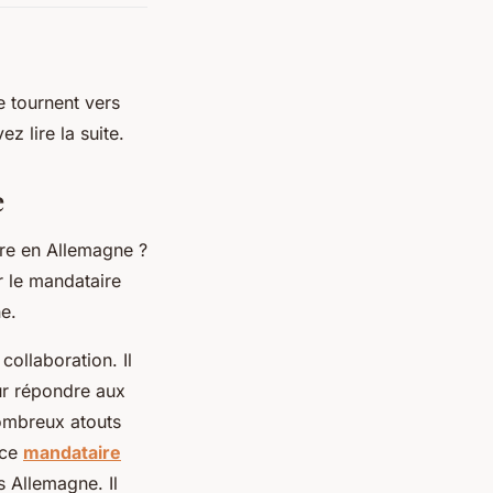
e tournent vers
z lire la suite.
e
ure en Allemagne ?
r le mandataire
e.
ollaboration. Il
ur répondre aux
nombreux atouts
 ce
mandataire
 Allemagne. Il