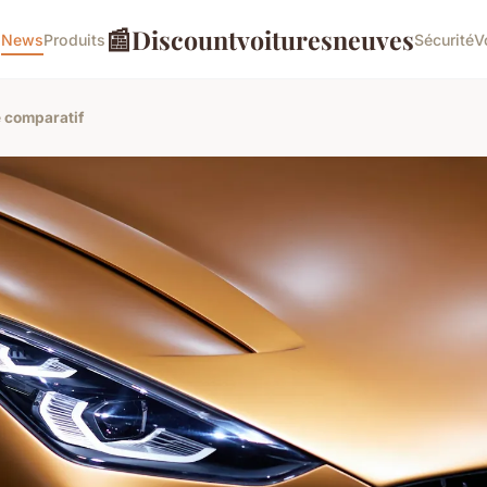
📰
Discountvoituresneuves
o
News
Produits
Sécurité
V
e comparatif