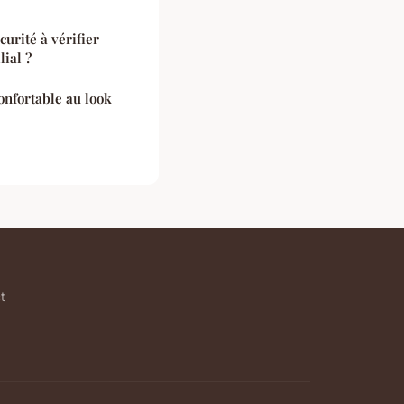
curité à vérifier
ial ?
onfortable au look
t