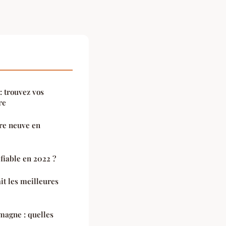
 trouvez vos
re
re neuve en
 fiable en 2022 ?
it les meilleures
magne : quelles