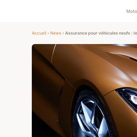
Mot
Accueil
›
News
›
Assurance pour véhicules neufs : l