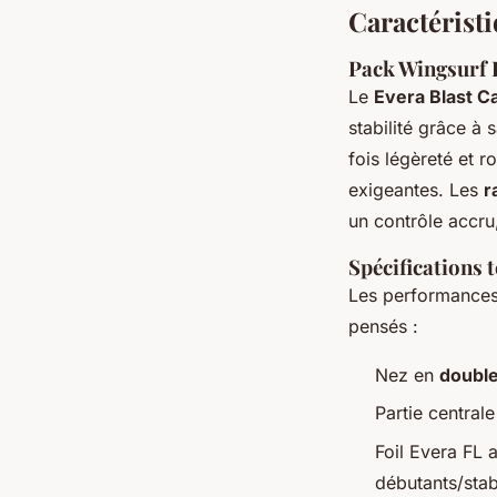
Caractéristi
Pack Wingsurf E
Le
Evera Blast C
stabilité
grâce à s
fois légèreté et 
exigeantes. Les
r
un contrôle accr
Spécifications 
Les performance
pensés :
Nez en
doubl
Partie central
Foil Evera FL 
débutants/stab