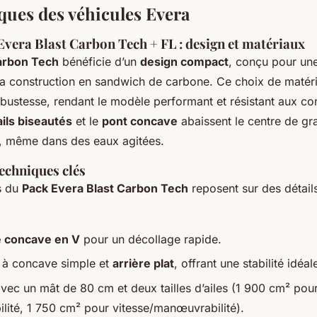
ques des véhicules Evera
vera Blast Carbon Tech + FL : design et matériaux
arbon Tech
bénéficie d’un
design compact
, conçu pour une
a construction en sandwich de carbone. Ce choix de matéria
robustesse, rendant le modèle performant et résistant aux co
ails biseautés
et le
pont concave
abaissent le centre de gra
u, même dans des eaux agitées.
techniques clés
s du
Pack Evera Blast Carbon Tech
reposent sur des détail
e concave en V
pour un décollage rapide.
e à concave simple et
arrière plat
, offrant une stabilité idéal
avec un mât de 80 cm et deux tailles d’ailes (1 900 cm² pou
ilité, 1 750 cm² pour vitesse/manœuvrabilité).