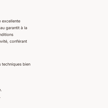
 excellente
u garantit à la
nditions
vité, conférant
s techniques bien
e.
r