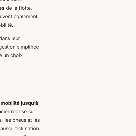
es
de la flotte,
peuvent également
bilité.
dans leur
estion simplifiée
e un choix
 mobilité jusqu’à
ancier repose sur
, les pneus et les
aussi l’estimation