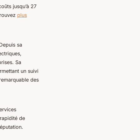
coûts jusqu’à 27
Trouvez
plus
 Depuis sa
ectriques,
rises. Sa
rmettant un suivi
n remarquable des
ervices
rapidité de
éputation.