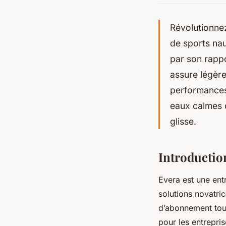
Révolutionnez
de sports na
par son rappo
assure légère
performances 
eaux calmes 
glisse.
Introductio
Evera est une entr
solutions novatri
d’abonnement tout
pour les entrepris