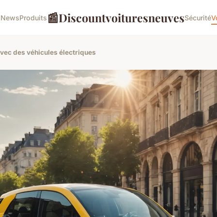
📰
Discountvoituresneuves
o
News
Produits
Sécurité
V
 avec des véhicules électriques