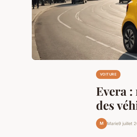
VOITURE
Evera :
des véh
M
Marie
9 juillet 