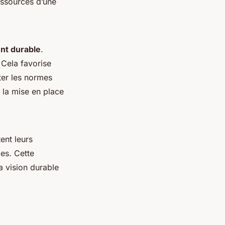
ressources d’une
t durable
.
 Cela favorise
ter les normes
 la mise en place
tent leurs
es. Cette
a vision durable